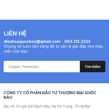
LIÊN HỆ
dieuhoaquocbao@gmail.com
-
083.212.2222
Chúng tôi luôn sẵn sàng để tư vấn & giải đáp mọi thắc
mắc của bạn.
CÔNG TY CỔ PHẦN ĐẦU TƯ THƯƠNG MẠI QUỐC
BẢO
Địa chỉ: 14 ngõ 433 Bạch Mai, Hai Bà Trưng, TP.Hà Nội