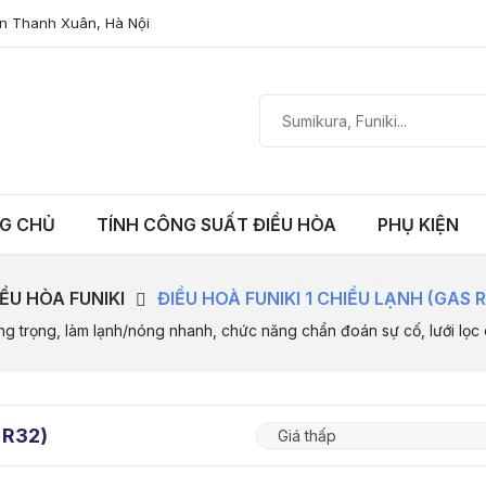
n Thanh Xuân, Hà Nội
G CHỦ
TÍNH CÔNG SUẤT ĐIỀU HÒA
PHỤ KIỆN
IỀU HÒA FUNIKI
ĐIỀU HOÀ FUNIKI 1 CHIỀU LẠNH (GAS 
g trọng, làm lạnh/nóng nhanh, chức năng chẩn đoán sự cố, lưới lọc 
 R32)