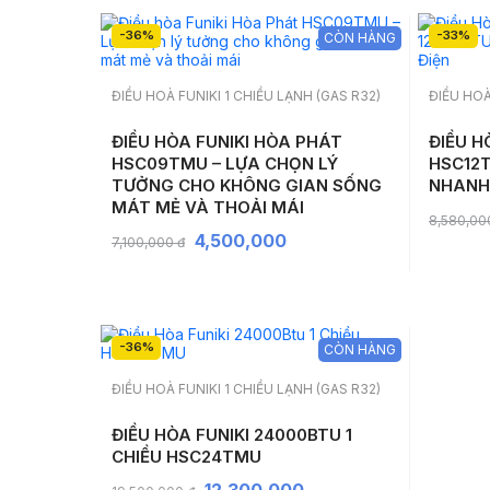
-36%
-33%
CÒN HÀNG
ĐIỀU HOÀ FUNIKI 1 CHIỀU LẠNH (GAS R32)
ĐIỀU HOÀ
ĐIỀU HÒA FUNIKI HÒA PHÁT
ĐIỀU H
HSC09TMU – LỰA CHỌN LÝ
HSC12
TƯỞNG CHO KHÔNG GIAN SỐNG
NHANH,
MÁT MẺ VÀ THOẢI MÁI
8,580,00
4,500,000
7,100,000 đ
-36%
CÒN HÀNG
ĐIỀU HOÀ FUNIKI 1 CHIỀU LẠNH (GAS R32)
ĐIỀU HÒA FUNIKI 24000BTU 1
CHIỀU HSC24TMU
12,300,000