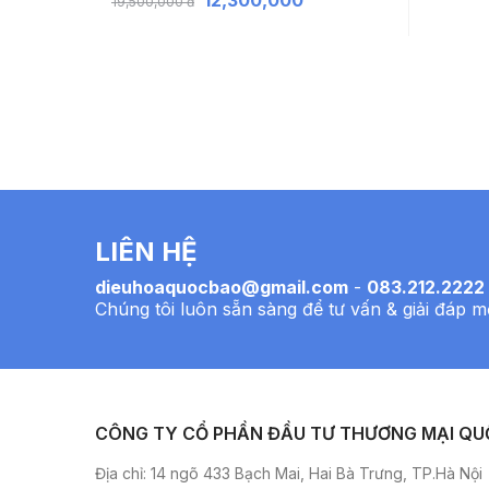
19,500,000 đ
LIÊN HỆ
dieuhoaquocbao@gmail.com
-
083.212.2222
Chúng tôi luôn sẵn sàng để tư vấn & giải đáp m
CÔNG TY CỔ PHẦN ĐẦU TƯ THƯƠNG MẠI QU
Địa chỉ: 14 ngõ 433 Bạch Mai, Hai Bà Trưng, TP.Hà Nội