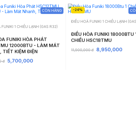
-24%
CÒN HÀNG
CÒ
ĐIỀU HOÀ FUNIKI 1 CHIỀU LẠNH (GAS
 FUNIKI 1 CHIỀU LẠNH (GAS R32)
ĐIỀU HÒA FUNIKI 18000BTU 
ÒA FUNIKI HÒA PHÁT
CHIỀU HSC18TMU
TMU 12000BTU - LÀM MÁT
8,950,000
11,900,000 đ
 TIẾT KIỆM ĐIỆN
5,700,000
0 đ