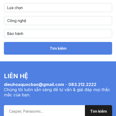
Tìm kiếm
LIÊN HỆ
dieuhoaquocbao@gmail.com
-
083.212.2222
Chúng tôi luôn sẵn sàng để tư vấn & giải đáp mọi thắc
mắc của bạn.