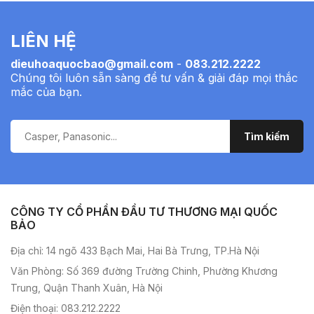
LIÊN HỆ
dieuhoaquocbao@gmail.com
-
083.212.2222
Chúng tôi luôn sẵn sàng để tư vấn & giải đáp mọi thắc
mắc của bạn.
CÔNG TY CỔ PHẦN ĐẦU TƯ THƯƠNG MẠI QUỐC
BẢO
Địa chỉ: 14 ngõ 433 Bạch Mai, Hai Bà Trưng, TP.Hà Nội
Văn Phòng: Số 369 đường Trường Chinh, Phường Khương
Trung, Quận Thanh Xuân, Hà Nội
Điện thoại: 083.212.2222