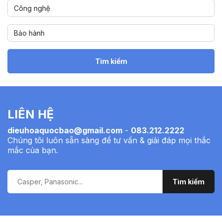
Tìm kiếm
LIÊN HỆ
dieuhoaquocbao@gmail.com
-
083.212.2222
Chúng tôi luôn sẵn sàng để tư vấn & giải đáp mọi thắc
mắc của bạn.