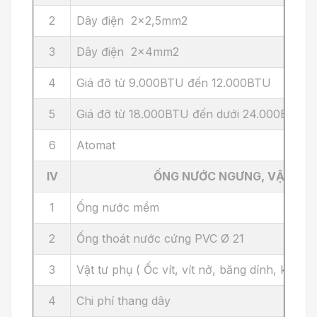
2
Dây điện 2x2,5mm2
3
Dây điện 2x4mm2
4
Giá đỡ từ 9.000BTU đến 12.000BTU
5
Giá đỡ từ 18.000BTU đến dưới 24.000BTU
6
Atomat
IV
ỐNG NƯỚC NGƯNG, VẬT TƯ P
1
Ống nước mềm
2
Ống thoát nước cứng PVC Ø 21
3
Vật tư phụ ( Ốc vít, vít nở, băng dính, keo...)
4
Chi phí thang dây