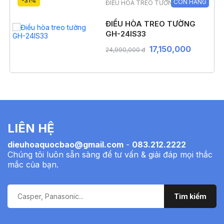
-31%
CÒN HÀNG
ĐIỀU HÒA TREO TƯỜNG
ĐIỀU HÒA TREO TƯỜNG
GH-24IS33
17,150,000
24,990,000 đ
LIÊN HỆ
dieuhoaquocbao@gmail.com
-
083.212.2222
Chúng tôi luôn sẵn sàng để tư vấn & giải đáp mọi thắc
mắc của bạn.